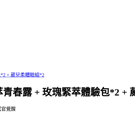
2 + 葳兒柔體驗組*2
青春露 + 玫瑰緊萃體驗包*2 + 
感官覺醒