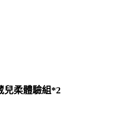
葳兒柔體驗組*2