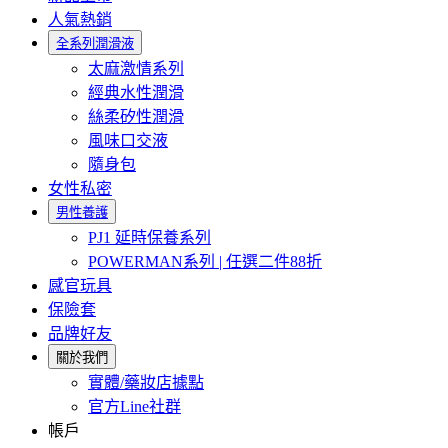
人氣熱銷
全系列潤滑液
太麻激情系列
經典水性潤滑
絲柔矽性潤滑
風味口交液
隨身包
女性私密
男性養護
PJ1 延時保養系列
POWERMAN系列 | 任選二件88折
感官玩具
保險套
品牌好友
關於我們
實體/藥妝店據點
官方Line社群
帳戶