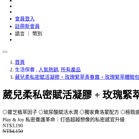
會員登入
註冊新會員
語言 ｜ 幣別
首頁
生活保養
,
人氣熱銷
,
所有產品
葳兒柔私密賦活凝膠 + 玫瑰緊萃青春露 + 玫瑰緊萃體驗包*
葳兒柔私密賦活凝膠 + 玫瑰緊萃
◎靈芝植萃因子 ◎玻尿酸賦活水潤 ◎獨家費洛蒙配方 ◎極致
Play & Joy
私密養護革命｜打造超越想像的私密感官升級
NT$3,190
NT$4,150